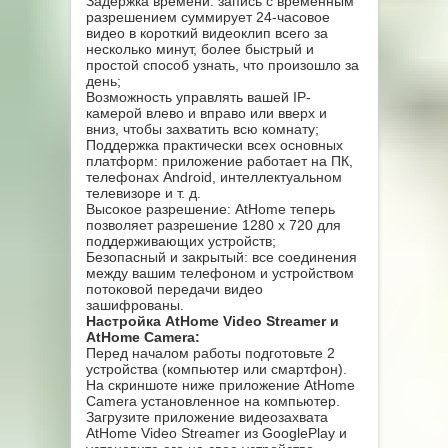
Задержка времени: запись с временным
разрешением суммирует 24-часовое
видео в короткий видеоклип всего за
несколько минут, более быстрый и
простой способ узнать, что произошло за
день;
Возможность управлять вашей IP-
камерой влево и вправо или вверх и
вниз, чтобы захватить всю комнату;
Поддержка практически всех основных
платформ: приложение работает на ПК,
телефонах Android, интеллектуальном
телевизоре и т. д.
Высокое разрешение: AtHome теперь
позволяет разрешение 1280 x 720 для
поддерживающих устройств;
Безопасный и закрытый: все соединения
между вашим телефоном и устройством
потоковой передачи видео
зашифрованы.
Настройка AtHome Video Streamer и
AtHome Camera:
Перед началом работы подготовьте 2
устройства (компьютер или смартфон).
На скриншоте ниже приложение AtHome
Camera установленное на компьютер.
Загрузите приложение видеозахвата
AtHome Video Streamer из GooglePlay и