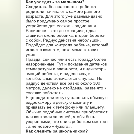
Как уследить за малышом?
Следить за безопасностью ребенка
родители начинают с самого раннего
возраста. Для этого уже давным-давно
было придумано самое простое
устройство для слежки - радионяня.
Радионяня - это две «рации», одна
ставится около ребенка, вторая берется
с собой. Радиус действия небольшой.
Подойдет для контроля ребенка, который
играет в комнате, пока мама готовит
ужин.
Правда, сейчас няни есть гораздо более
навороченные. Тут и показания датчиков
температуры и влажности, и индикаторы
эмоций ребенка, и видеосвязь, и
колыбельные включаются с пульта. Но
радиус действия все равно около 300
метров, далеко не отойдешь, разве что к
соседке поболтать.
Еще родители могут установить обычную
видеокамеру в детскую комнату и
привязать ее к телефону или планшету.
Обычно подобные системы приобретают
для контроля за няней, чтобы быть
уверенными, что они с ребенком смотрят
, а не нового «Чужого».
Как следить за школьником?