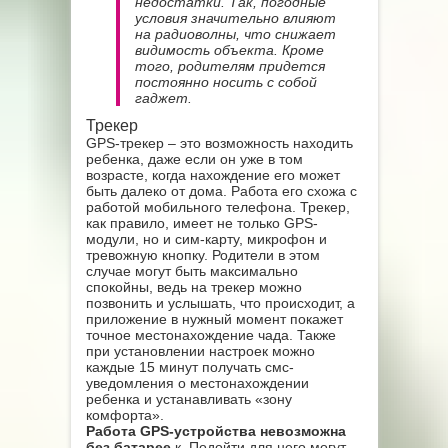
недостатки. Так, погодные
условия значительно влияют
на радиоволны, что снижает
видимость объекта. Кроме
того, родителям придется
постоянно носить с собой
гаджет.
Трекер
GPS-трекер – это возможность находить
ребенка, даже если он уже в том
возрасте, когда нахождение его может
быть далеко от дома. Работа его схожа с
работой мобильного телефона. Трекер,
как правило, имеет не только GPS-
модули, но и сим-карту, микрофон и
тревожную кнопку. Родители в этом
случае могут быть максимально
спокойны, ведь на трекер можно
позвонить и услышать, что происходит, а
приложение в нужный момент покажет
точное местонахождение чада. Также
при установлении настроек можно
каждые 15 минут получать смс-
уведомления о местонахождении
ребенка и устанавливать «зону
комфорта».
Работа GPS-устройства невозможна
без батарее
к. Подойти для него могут