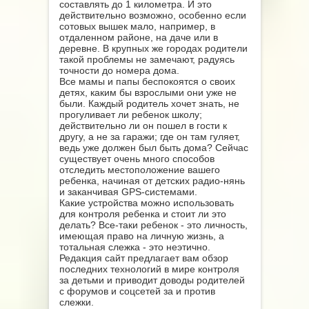
составлять до 1 километра. И это
действительно возможно, особенно если
сотовых вышек мало, например, в
отдаленном районе, на даче или в
деревне. В крупных же городах родители
такой проблемы не замечают, радуясь
точности до номера дома.
Все мамы и папы беспокоятся о своих
детях, каким бы взрослыми они уже не
были. Каждый родитель хочет знать, не
прогуливает ли ребенок школу;
действительно ли он пошел в гости к
другу, а не за гаражи; где он там гуляет,
ведь уже должен был быть дома? Сейчас
существует очень много способов
отследить местоположение вашего
ребенка, начиная от детских радио-нянь
и заканчивая GPS-системами.
Какие устройства можно использовать
для контроля ребенка и стоит ли это
делать? Все-таки ребенок - это личность,
имеющая право на личную жизнь, а
тотальная слежка - это неэтично.
Редакция сайт предлагает вам обзор
последних технологий в мире контроля
за детьми и приводит доводы родителей
с форумов и соцсетей за и против
слежки.