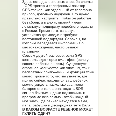
Здесь есть два основных способа слежки
- GPS-трекер и телефонный локатор.
GPS-трекер, как отдельный от телефона
прибор, довольно неудобен. Его нужно
правильно настроить, чтобы он работал
без сбоев, и мало компаний имеют
локальную поддержку подобного гаджета
в России. Кроме того, зачастую
устройства громоздки и требуют
постоянной подзарядки. Сервисы, на
которые передается информация о
местонахождении, часто бывают
платными.
Совсем другой разговор, если GPS-
контроль идет через смартфон (если у
вашего ребенка он есть). Существует
огромное количество как платных, так и
бесплатных приложений. И функций тоже
много: кроме того, что вы узнаете, где
прямо сейчас находится ваш ребенок,
можно увидеть насколько заряжена
батарея его телефона, подать SOS-
сигнал близким и даже подключить к
программе всю семью - чтобы каждый
мог знать, где сейчас находятся мама,
папа, бабушка и двоюродная тетя Валя.
В КАКОМ ВОЗРАСТЕ РЕБЕНОК МОЖЕТ
ГУЛЯТЬ ОДИН?