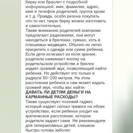
бирку или браслет с
подробной
информацией
: имя, фамилия, адрес,
имя и телефон родителей, группа крови
и т. д. Правда, особо резона покупать
что-то нет, такую бирку можно изготовить
и самостоятельно.
Также вниманию родителей компании
предлагают радиомаяки, они могут
находиться в брелоках, сумках, хоть в
плюшевых медведях. Обычно их легко
прицепить к одежде или сумке ребенка.
Если дети исчезают из поля зрения,
родители нажимают кнопку на
родительском устройстве и брелок
издает громкий звук, позволяющий найти
ребенка. Но действует это только в
радиусе 50−100 метров. На этом
расстоянии ребенок и сам может издать
громкий звук, чтобы вас найти.
ДАВАТЬ ЛИ ДЕТЯМ ДЕНЬГИ НА
КАРМАННЫЕ РАСХОДЫ?
Также существует похожий гаджет,
который издает сигнал тревоги на обоих
устройствах, если ребенок уходит на
критическое расстояние, которое
родители задают сами. Не рекомендуем
для гиперактивных детей, слишком
быстро голова заболит.