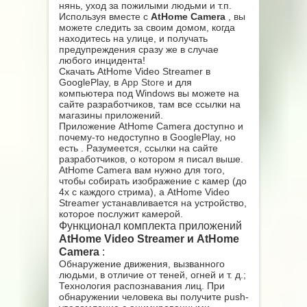
нянь, уход за пожилыми людьми и т.п.
Используя вместе с
AtHome Camera
, вы
можете следить за своим домом, когда
находитесь на улице, и получать
предупреждения сразу же в случае
любого инцидента!
Скачать AtHome Video Streamer в
GooglePlay, в
App Store
и для
компьютера под Windows вы можете на
сайте разработчиков, там все ссылки на
магазины приложений.
Приложение AtHome Camera доступно и
почему-то недоступно в GooglePlay, но
есть . Разумеется, ссылки на сайте
разработчиков, о котором я писал выше.
AtHome Camera вам нужно для того,
чтобы собирать изображение с камер (до
4х с каждого стрима), а AtHome Video
Streamer устанавливается на устройство,
которое послужит камерой.
Функционал комплекта приложений
AtHome Video Streamer и AtHome
Camera
:
Обнаружение движения, вызванного
людьми, в отличие от теней, огней и т. д.;
Технология распознавания лиц. При
обнаружении человека вы получите push-