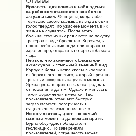
Отзывы
Браслеты для поиска и наблюдения
за ребенком становятся все более
актуальными.
Женщины, когда-либо
терявшие своего малыша из вида в один
голос твердят, что ужаснее момента в их
жизни не случалось. После этого
большинство из них решаются на покупку
трекеров в виде браслетов. Впрочем, и
просто заботливые родители стараются
заранее предотвратить потерю любимого
чада.
Первое, что замечают обладатели
аксессуара, - стильный внешний вид.
Корпус в большинстве своем выполнен
из бархатного пластика, который приятно
трогать и созерцать на ручках малыша.
Яркие цвета и принты вселяют радость
от ношения и детям. Однако и минусы в
таком обрамлении имеются. Так,
пользователи отмечают быструю
загрязняемость поверхности и
существенное изменение цвета.
Но согласитесь, цвет - не самый
важный момент в данном аппарате.
Бурно обсуждают обладатели
геолокацию. По заверениям
пользователей, погрешность может