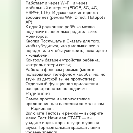
Работает и через Wi-Fi, и через
мобильный интернет
(EDGE, 3G, 4G,
HSPA+, LTE). И даже если интернета
вообще нет (
режим WiFi
Direct, HotSpot /
AP);
К одной радионяне ребёнка можно
подключить несколько родительских
мониторов;
Кнопки Послушать и Сказать для того,
чтобы убедиться, что у малыша все в
порядке или чтобы успокоить, пока идете
к колыбели;
Контроль батареи утройства ребёнка,
контроль потери связи;
Работа в фоновом режиме (можете
пользоваться телефоном как обычно, но
звуки из детской вы не пропустите);
Отдельный функционал приложения
распространяется по подписке.
Радионяня
Самое простое и неприхотливое
приложение для слежения за малышом
— Радионяня.
Включите Тестовый режим — выберите
меню Тест. Нажимая СТАРТ — вы
увидите индикаторы текущего уровня
шума. Горизонтальная красная линия —
уровень тревоги.