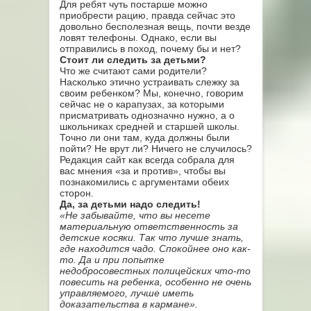
Для ребят чуть постарше можно
приобрести рацию, правда сейчас это
довольно бесполезная вещь, почти везде
ловят телефоны. Однако, если вы
отправились в поход, почему бы и нет?
Стоит ли следить за детьми?
Что же считают сами родители?
Насколько этично устраивать слежку за
своим ребенком? Мы, конечно, говорим
сейчас не о карапузах, за которыми
присматривать однозначно нужно, а о
школьниках средней и старшей школы.
Точно ли они там, куда должны были
пойти? Не врут ли? Ничего не случилось?
Редакция сайт как всегда собрала для
вас мнения «за и против», чтобы вы
познакомились с аргументами обеих
сторон.
Да, за детьми надо следить!
«Не забывайте, что вы несете
материальную ответственность за
детские косяки. Так что лучше знать,
где находится чадо. Спокойнее оно как-
то. Да и при попытке
недобросовестных полицейских что-то
повесить на ребенка, особенно не очень
управляемого, лучше иметь
доказательства в кармане».