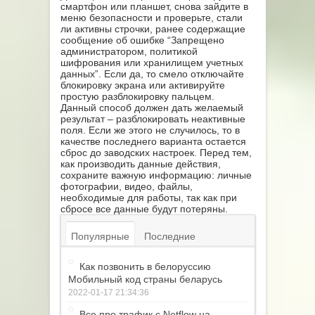
смартфон или планшет, снова зайдите в
меню безопасности и проверьте, стали
ли активны строчки, ранее содержащие
сообщение об ошибке “Запрещено
администратором, политикой
шифрования или хранилищем учетных
данных”. Если да, то смело отключайте
блокировку экрана или активируйте
простую разблокировку пальцем.
Данный способ должен дать желаемый
результат – разблокировать неактивные
поля. Если же этого не случилось, то в
качестве последнего варианта остается
сброс до заводских настроек. Перед тем,
как производить данные действия,
сохраните важную информацию: личные
фотографии, видео, файлы,
необходимые для работы, так как при
сбросе все данные будут потеряны.
Популярные
Последние
Как позвонить в белоруссию
Мобильный код страны беларусь
2022-01-17 21:34:36
Все про трафик с Netflow на