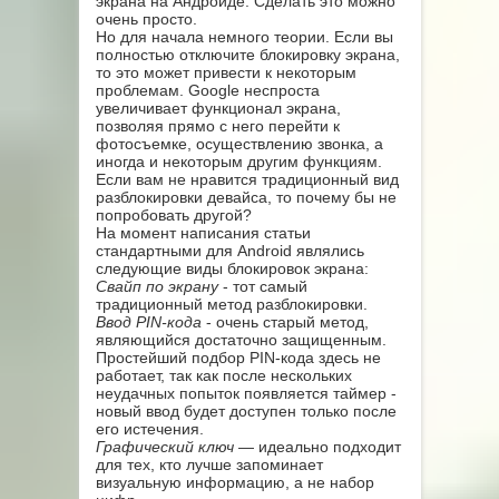
экрана на Андроиде. Сделать это можно
очень просто.
Но для начала немного теории. Если вы
полностью отключите блокировку экрана,
то это может привести к некоторым
проблемам. Google неспроста
увеличивает функционал экрана,
позволяя прямо с него перейти к
фотосъемке, осуществлению звонка, а
иногда и некоторым другим функциям.
Если вам не нравится традиционный вид
разблокировки девайса, то почему бы не
попробовать другой?
На момент написания статьи
стандартными для Android являлись
следующие виды блокировок экрана:
Свайп по экрану
- тот самый
традиционный метод разблокировки.
Ввод PIN-кода
- очень старый метод,
являющийся достаточно защищенным.
Простейший подбор PIN-кода здесь не
работает, так как после нескольких
неудачных попыток появляется таймер -
новый ввод будет доступен только после
его истечения.
Графический ключ
— идеально подходит
для тех, кто лучше запоминает
визуальную информацию, а не набор