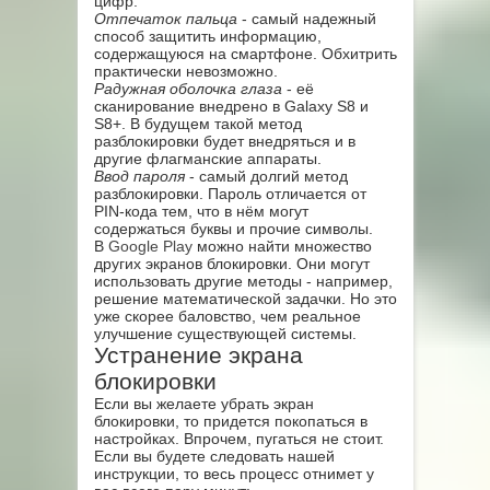
цифр.
Отпечаток пальца
- самый надежный
способ защитить информацию,
содержащуюся на смартфоне. Обхитрить
практически невозможно.
Радужная оболочка глаза
- её
сканирование внедрено в Galaxy S8 и
S8+. В будущем такой метод
разблокировки будет внедряться и в
другие флагманские аппараты.
Ввод пароля
- самый долгий метод
разблокировки. Пароль отличается от
PIN-кода тем, что в нём могут
содержаться буквы и прочие символы.
В
Google Play
можно найти множество
других экранов блокировки. Они могут
использовать другие методы - например,
решение математической задачки. Но это
уже скорее баловство, чем реальное
улучшение существующей системы.
Устранение экрана
блокировки
Если вы желаете убрать экран
блокировки, то придется покопаться в
настройках. Впрочем, пугаться не стоит.
Если вы будете следовать нашей
инструкции, то весь процесс отнимет у