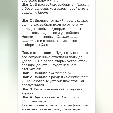
вас всего пару минут:
Шаг 1
. В настройках выберите «
Пароли
и безопасность
», а затем перейдите в
раздел «
Пароль
».
Шаг 2
. Введите текущий пароль (даже,
если у вас выбран вход по отпечатку
пальца), чтобы подтвердить, что вы
являетесь владельцем устройства.
Нажмите на кнопку «
Отключение
защиты
» и в появившемся окне
выберите «
Ок
».
После этого защита будет отключена, а
все сохраненные отпечатки пальцев
удалены. На более старых устройствах
порядок действий будет немного
отличаться:
Шаг 1.
Зайдите в «
Настройки
».
Шаг 2.
Зайдите в раздел «
Безопасность
». На некоторых устройствах этот шаг
пропускается.
Шаг 3.
Выберите пункт «
Блокировка
экрана
».
Шаг 4.
Здесь нажмите «
Нет
» или
«
Отсутствует
».
Так вы сможете отключить графический
ключ или снять любые другие виды