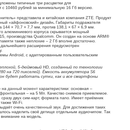
едложены типичные три расцветки для
 с 10460 рублей за минимальную 16 Гб версию.
нитель» представила и китайская компания ZTE. Продукт
ичный «айфоновский» дизайн
.
Габариты подражателя
4 × 70,7 × 7,7 мм, против 138,1 × 67 × 6,9 мм.
о алюминиевого корпуса скрывается мощный
15, производства Qualcomm. Он создан на основе ARM®
амяти также неплохие – 2 Гб вполне достаточно.
ля дальнейшего расширения предусмотрен
у.
темы Android, с адаптированным пользовательским
еплохой, 5-дюймовый HD, созданный по технологии
1280 на 720 пикселей). Ёмкость аккумулятора S6
 он будет работать сутки, как и все смартфоны
е на
данный момент
характеристики: основная –
 фронтальная – на 5 Мп. Качество снимков приемлемое.
 сразу двух сим-карт, формата nano. Имеет приёмник
также Wi-Fi.
выдаёт очень
качественный звук
. Для достижения таких
шлось наделить своё детище отдельным аудиочипом. Так
 внимание на модель.