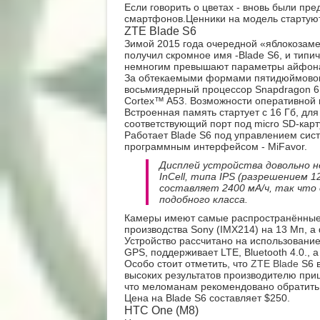
Если говорить о цветах - вновь были пр
смартфонов.Ценники на модель стартуют
ZTE Blade S6
Зимой 2015 года очередной «яблокозаме
получил скромное имя -Blade S6, и тип
немногим превышают параметры айфона 14
За обтекаемыми формами пятидюймовог
восьмиядерный процессор Snapdragon 6
Cortex™ A53. Возможности оперативной п
Встроенная память стартует с 16 Гб, д
соответствующий порт под micro SD-карт
Работает Blade S6 под управлением сис
программным интерфейсом - MiFavor.
Дисплей устройства довольно н
InCell, типа IPS (разрешением 
составляет 2400 мА/ч, так что
подобного класса.
Камеры имеют самые распространённы
производства Sony (IMX214) на 13 Мп, а
Устройство рассчитано на использование
GPS, поддерживает LTE, Bluetooth 4.0., а 
Особо стоит отметить, что
ZTE Blade
S6 
высоких результатов производителю при
что меломанам рекомендовано обратить
Цена на Blade S6 составляет $250.
HTC One (M8)