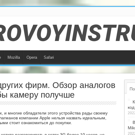
e
Mozilla
Opera
Safari
других фирм. Обзор аналогов
По
 бы камеру получше
К
код
, и многие обладатели этого устройства рады своему
2022
лагманов компании Apple нельзя назвать идеальным,
В
рыми стоит ознакомиться до покупки.
Mik
2022
хотите разговаривать в сетях 3G более 10 часов, не