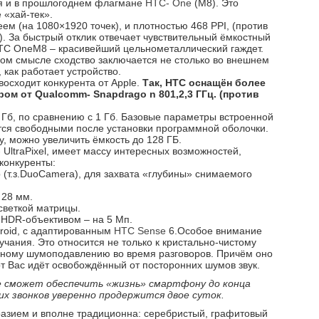
ся и в прошлогоднем флагмане
HTC- One
(M8). Это
«хай-тек».
м (на 1080×1920 точек), и плотностью 468 PPI, (против
. За быстрый отклик отвечает чувствительный ёмкостный
HTC OneM8 – красивейший цельнометаллический гаждет.
ном смысле сходство заключается не столько во внешнем
, как работает устройство.
осходит конкурента от Apple.
Так, HTC оснащён более
ром от Qualcomm- Snapdrago
n
801,2,3
ГГц. (против
 Гб, по сравнению с 1 Гб. Базовые параметры встроенной
ются свободными после установки программной оболочки.
у, можно увеличить ёмкость до 128 ГБ.
UltraPixel, имеет массу интересных возможностей,
 конкуренты:
р (т.з.DuoCamera), для захвата «глубины» снимаемого
 28 мм.
светкой матрицы.
 HDR-объективом – на 5 Мп.
roid, c адаптированным
HTC Sense
6.Особое внимание
учания. Это относится не только к кристально-чистому
пному шумоподавлению во время разговоров. Причём оно
от Вас идёт освобождённый от посторонних шумов звук.
е сможет обеспечить «жизнь» смартфону до конца
ких звонков уверенно продержится двое суток.
азием и вполне традиционна: серебристый, графитовый