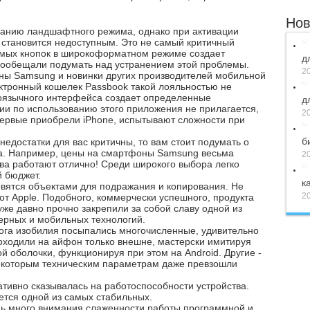
.
Нов
ованию ландшафтного режима, однако при активации
e становится недоступным. Это не самый критичный
димых кнопок в широкоформатном режиме создает
д
пообещали подумать над устранением этой проблемы.
20
ны Samsung и новинки других производителей мобильной
ектронный кошелек Passbook такой лояльностью не
скоязычного интерфейса создает определенные
д
ции по использованию этого приложения не прилагается,
20
первые приобрели iPhone, испытывают сложности при
б
недостатки для вас критичны, то вам стоит подумать о
а. Например, цены на смартфоны Samsung весьма
20
ва работают отлично! Среди широкого выбора легко
 бюджет.
к
овятся объектами для подражания и копирования. Не
20
от Apple. Подобного, коммерчески успешного, продукта
уже давно прочно закрепили за собой славу одной из
рных и мобильных технологий.
рога изобилия посыпались многочисленные, удивительно
ходили на айфон только внешне, мастерски имитируя
оболочки, функционируя при этом на Android. Другие -
 некоторым техническим параметрам даже превзошли
тивно сказывалась на работоспособности устройства.
ается одной из самых стабильных.
ень много внимания слаженности работы программной и