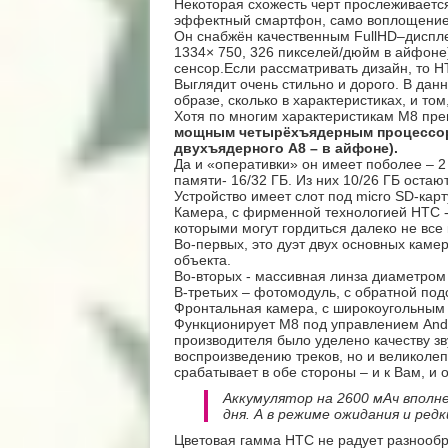
Некоторая схожесть черт прослеживает
эффектный смартфон, само воплощение 
Он снабжён качественным FullHD–дисплее
1334× 750, 326 пикселей/дюйм в айфоне)
сенсор.Если рассматривать дизайн, то 
Выглядит очень стильно и дорого. В дан
образе, сколько в характеристиках, и том
Хотя по многим характеристикам M8 прев
мощным
четырёхъядерным
процессо
двухъядерного А8 – в айфоне).
Да и «оперативки» он имеет поболее – 2
памяти- 16/32 ГБ. Из них 10/26 ГБ оста
Устройство имеет слот под micro SD-карт
Камера, с фирменной технологией HTC - 
которыми могут гордиться далеко не все
Во-первых, это дуэт двух основных каме
объекта.
Во-вторых - массивная линза диаметром
В-третьих – фотомодуль, c обратной под
Фронтальная камера, с широкоугольным
Функционирует M8 под управлением And
производителя было уделено качеству зв
воспроизведению треков, но и великоле
срабатывает в обе стороны – и к Вам, и 
Аккумулятор на 2600 мАч вполн
дня. А в режиме ожидания и ред
Цветовая гамма HTC не радует разнообр