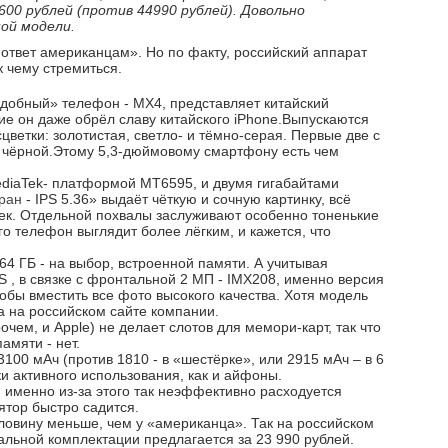
00 рублей (против 44990 рублей). Довольно
ой модели.
ответ американцам». Но по факту, российский аппарат
к чему стремиться.
добный» телефон - MX4, представляет китайский
ие он даже обрёл славу китайского iPhone.Выпускаются
сцветки: золотистая, светло- и тёмно-серая. Первые две с
 чёрной.Этому 5,3-дюймовому смартфону есть чем
diaTek- платформой MT6595, и двумя гигабайтами
ран
- IPS 5.36» выдаёт чёткую и сочную картинку, всё
ек. Отдельной похвалы заслуживают особенно тоненькие
о телефон выглядит более лёгким, и кажется, что
64 ГБ - на выбор, встроенной памяти. А учитывая
 , в связке с фронтальной 2 МП - IMX208, именно версия
обы вместить все фото высокого качества. Хотя модель
а на российском сайте компании.
очем, и Apple) не делает слотов для мемори-карт, так что
амяти - нет.
100 мАч (против 1810 - в «шестёрке», или 2915 мАч – в 6
тки активного использования, как и айфоны.
 именно из-за этого так неэффективно расходуется
ятор быстро садится.
оловину меньше, чем у «американца». Так на российском
льной комплектации предлагается за 23 990 рублей.