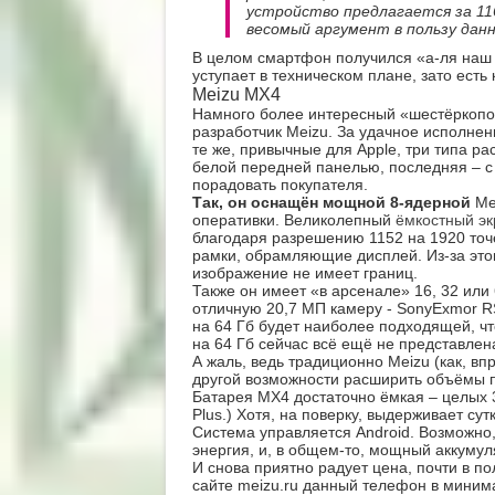
устройство предлагается за 116
весомый аргумент в пользу данн
В целом смартфон получился «а-ля наш 
уступает в техническом плане, зато есть 
Meizu MX4
Намного более интересный «шестёркопо
разработчик Meizu. За удачное исполнен
те же, привычные для Apple, три типа ра
белой передней панелью, последняя – с
порадовать покупателя.
Так, он оснащён мощной
8-ядерной
Me
оперативки. Великолепный
ёмкостный эк
благодаря разрешению 1152 на 1920 точ
рамки, обрамляющие дисплей. Из-за этог
изображение не имеет границ.
Также он имеет «в арсенале» 16, 32 или 
отличную 20,7 МП камеру - SonyExmor RS
на 64 Гб будет наиболее подходящей, чт
на 64 Гб сейчас всё ещё не представлен
А жаль, ведь традиционно Meizu (как, впр
другой возможности расширить объёмы п
Батарея MX4 достаточно ёмкая – целых 3
Plus.) Хотя, на поверку, выдерживает су
Система управляется Android. Возможно,
энергия, и, в общем-то, мощный аккумул
И снова приятно радует цена, почти в п
сайте meizu.ru данный телефон в минима