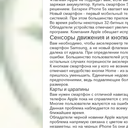
заряжая аккумулятор. Купить смартфон 
решением.
Батареи iPhone
5s хватает ма
Новый смартфон - первый
мобильный т
системой. При этом большинство прилож
Во время работы некоторых 32-битных 
Обладатели устройства отмечают увели
программ. Компания Apple обещает исп
Сенсоры движения и кнопк
Вам необходимо, чтобы акселерометр те
смартфон Samsung, а не новый флагман 
далека от идеала. При определении поло
ошибки. Большинство пользователей уст
остальных случаях погрешности акселер
К кнопкам смартфона ни у кого не возни
отмечают неудобство кнопки Home - из-з
пришлось уменьшить. Единичные недовол
предпочтениями, ведь подавляющее бол
размеров.
Карты и царапины
Вам нужен смартфон с отличной навигац
телефон Apple пока не справляется с эт
Многие пользователи жалуются на ошиб
Данная проблема наблюдается по всему 
ближайшее время.
Обладатели черной новинки Apple жалую
проблема напрямую связана с цветом ко
незаметны, но на черных iPhone 5s они 