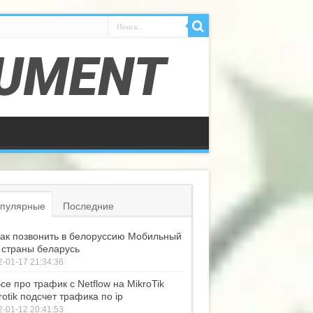
пулярные
Последние
ак позвонить в белоруссию Мобильный
 страны беларусь
-01-17 21:34:36
се про трафик с Netflow на MikroTik
rotik подсчет трафика по ip
-01-12 20:41:53