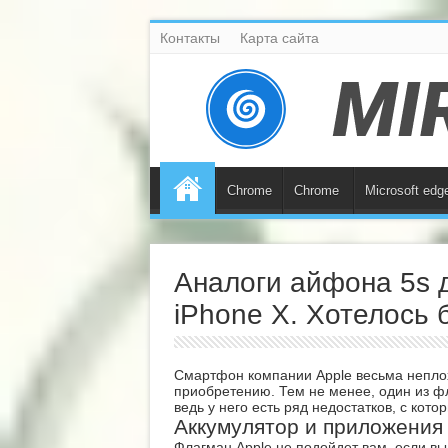
Контакты
Карта сайта
Chrome
Chrome
Microsoft edg
Аналоги айфона 5s 
iPhone X. Хотелось
Смартфон компании Apple весьма неплох
приобретению. Тем не менее, один из ф
ведь у него есть ряд недостатков, с кото
Аккумулятор и приложения
Флагман Apple не подойдет вам, если вы 