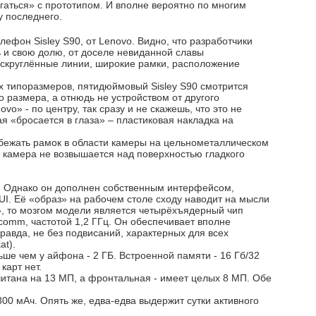
ягаться» с прототипом. И вполне вероятно по многим
у последнего.
ефон Sisley S90, от Lenovo. Видно, что разработчики
и свою долю, от доселе невиданной славы
 скруглённые линии, широкие рамки, расположение
типоразмеров, пятидюймовый Sisley S90 смотрится
размера, а отнюдь не устройством от другого
o» - по центру, так сразу и не скажешь, что это не
ая «бросается в глаза» – пластиковая накладка на
бежать рамок в области камеры на цельнометаллическом
 камера не возвышается над поверхностью гладкого
. Однако он дополнен собственным интерфейсом,
I. Её «образ» на рабочем столе сходу наводит на мысли
», то мозгом модели является четырёхъядерный чип
omm, частотой 1,2 ГГц. Он обеспечивает вполне
равда, не без подвисаний, характерных для всех
at).
ьше чем у айфона - 2 ГБ. Встроенной памяти - 16 Гб/32
карт нет.
читана на 13 МП, а фронтальная - имеет целых 8 МП. Обе
00 мАч. Опять же, едва-едва выдержит сутки активного