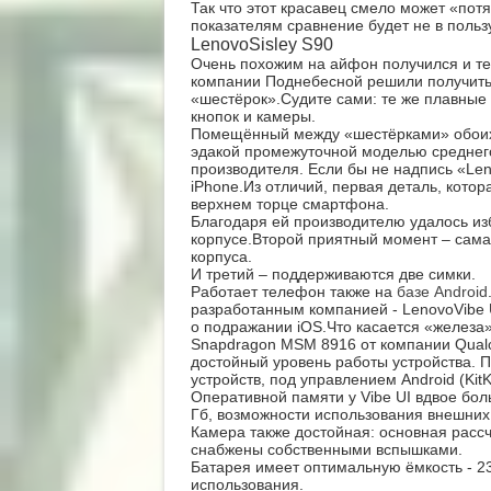
Так что этот красавец смело может «пот
показателям сравнение будет не в польз
LenovoSisley S90
Очень похожим на айфон получился и тел
компании Поднебесной решили получить 
«шестёрок».Судите сами: те же плавные
кнопок и камеры.
Помещённый между «шестёрками» обоих 
эдакой промежуточной моделью среднего 
производителя. Если бы не надпись «Lenov
iPhone.Из отличий, первая деталь, котор
верхнем торце смартфона.
Благодаря ей производителю удалось из
корпусе.Второй приятный момент – сама
корпуса.
И третий – поддерживаются две симки.
Работает телефон также на
базе Android
разработанным компанией - LenovoVibe U
о подражании iOS.Что касается «железа
Snapdragon MSM 8916 от компании Qualc
достойный уровень работы устройства. П
устройств, под управлением Android (KitK
Оперативной памяти у Vibe UI вдвое бол
Гб, возможности использования внешних 
Камера также достойная: основная расс
снабжены собственными вспышками.
Батарея имеет оптимальную ёмкость - 23
использования.