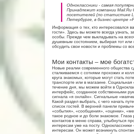
Одноклассники - самая популярн
Принадлежит компании Mail.Ru 
посетителей (по статистике Li
Петербурге, в бизнес-центре «
Информация о тех, кто интересовался в
гости». Здесь вы можете всегда узнать,
особы. Прежде чем выкладывать на все
душевным состоянием, выбирая тот или и
обсудить свои новости и проблемы со в
Мои контакты – мое богатс
Новые реалии современного общества сд
сталкиваемся с сотнями прохожих и колл
круга знакомых, которые могут стать по
транспорте или в магазине. Социальная с
течение дня, мы можем войти в Однокла
интерфейс, созданное собственными рук
сигнала «я онлайн». Сигнальные «маячк
Какой раздел выбрать, с чего начать пут
список гостей. В верхней панели привыч
«события», «сообщения», «оценки», «мер
такое родное и до боли знакомое. Глаза
контактов в меню справа, улыбнуться пр
интересам уже на посту. Одноклассники –
интересам. Он может возникнуть спонтанн