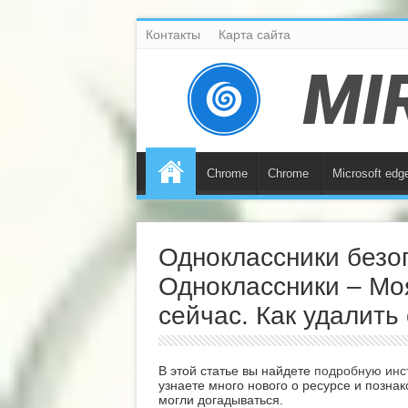
Контакты
Карта сайта
Chrome
Chrome
Microsoft edg
Одноклассники безо
Одноклассники – Мо
сейчас. Как удалить
В этой статье вы найдете
подробную инс
узнаете много нового о ресурсе и позна
могли догадываться.