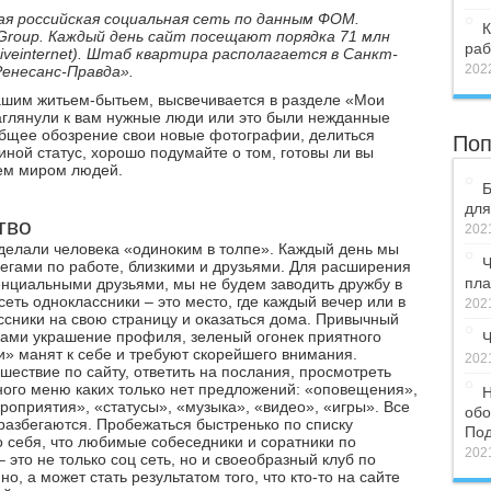
ая российская социальная сеть по данным ФОМ.
К
Group. Каждый день сайт посещают порядка 71 млн
раб
veinternet). Штаб квартира располагается в Санкт-
2022
Ренесанс-Правда».
ашим житьем-бытьем, высвечивается в разделе «Мои
 заглянули к вам нужные люди или это были нежданные
общее обозрение свои новые фотографии, делиться
Поп
ной статус, хорошо подумайте о том, готовы ли вы
сем миром людей.
Б
для
тво
2021
елали человека «одиноким в толпе». Каждый день мы
Ч
егами по работе, близкими и друзьями. Для расширения
пла
тенциальными друзьями, мы не будем заводить дружбу в
еть одноклассники – это место, где каждый вечер или в
2021
ссники на свою страницу и оказаться дома. Привычный
ами украшение профиля, зеленый огонек приятного
Ч
и» манят к себе и требуют скорейшего внимания.
2021
ешествие по сайту, ответить на послания, просмотреть
ного меню каких только нет предложений: «оповещения»,
Н
оприятия», «статусы», «музыка», «видео», «игры». Все
обо
 разбегаются. Пробежаться быстренько по списку
Под
о себя, что любимые собеседники и соратники по
2021
 это не только соц сеть, но и своеобразный клуб по
о, а может стать результатом того, что кто-то на сайте