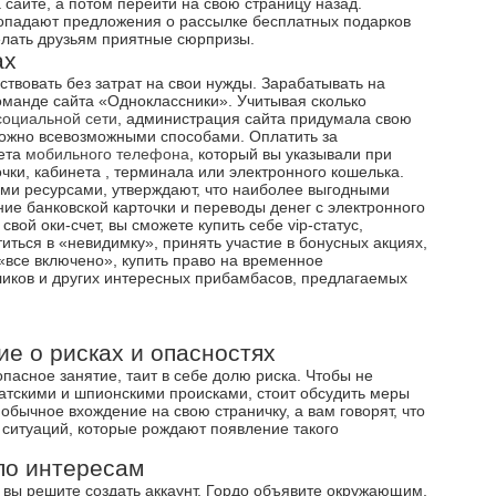
 сайте, а потом перейти на свою страницу назад.
опадают предложения о рассылке бесплатных подарков
лать друзьям приятные сюрпризы.
ах
твовать без затрат на свои нужды. Зарабатывать на
манде сайта «Одноклассники». Учитывая сколько
социальной сети
, администрация сайта придумала свою
 можно всевозможными способами. Оплатить за
чета
мобильного телефона
, который вы указывали при
очки, кабинета , терминала или электронного кошелька.
ми ресурсами, утверждают, что наиболее выгодными
ие банковской карточки и переводы денег с электронного
ой оки-счет, вы сможете купить себе vip-статус,
иться в «невидимку», принять участие в бонусных акциях,
«все включено», купить право на временное
ликов и других интересных прибамбасов, предлагаемых
е о рисках и опасностях
пасное занятие, таит в себе долю риска. Чтобы не
ратскими и шпионскими происками, стоит обсудить меры
обычное вхождение на свою страничку, а вам говорят, что
 ситуаций, которые рождают появление такого
по интересам
и вы решите создать аккаунт. Гордо объявите окружающим,