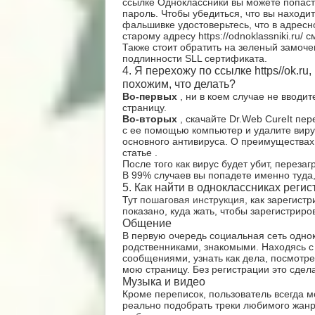
ссылке Одноклассники вы можете попаст
пароль. Чтобы убедиться, что вы находи
фальшивке удостоверьтесь, что в адрес
старому адресу https://odnoklassniki.ru/ 
Также стоит обратить на зеленый замоче
подлинности SLL сертификата.
4. Я перехожу по ссылке https//ok.ru
похожим, что делать?
Во-первых
, ни в коем случае не вводи
страницу.
Во-вторых
, скачайте Dr.Web CureIt пер
с ее помощью компьютер и удалите вирус
основного антивируса. О преимуществах
статье .
После того как вирус будет убит, переза
В 99% случаев вы попадете именно туда,
5. Как найти в одноклассниках реги
Тут
пошаговая инструкция
, как зарегист
показано, куда жать, чтобы зарегистриро
Общение
В первую очередь социальная сеть одно
родственниками, знакомыми. Находясь с 
сообщениями, узнать как дела, посмотре
мою страницу. Без регистрации это сдела
Музыка и видео
Кроме переписок, пользователь всегда мо
реально подобрать треки любимого жанр