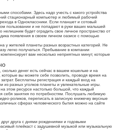
ыми способами. Здесь надо учесть с какого устройства
ашний стационарный компьютер и любимый рабочий
ерехода в Одноклассники. Если планшет и сотовый
гом пользовании и не попадают в руки ваших малышей
о нелишним будет оградить свое личное пространство от
тодика появления в своем личном оазисе с помощью
на у жителей планеты разных возрастных категорий. Не
сразу легко получаться. Пребывание в компании
компенсирует вам несколько неприятных минут, которые
но
 сколько денег есть сейчас в вашем кошельке и на
я, которые вы можете себе позволить, проводя время на
 затрат. Бесплатны регистрация и каждый вход на
и из разных уголков планеты и увлекательные игры.
 на этом ресурсе настолько большой, что каждый
ля себя занятия по потребностям. Послушать любимую
идео-роликов, переписать в записную книжечку вкусные
различных сферах человеческого бытия можно на сайте
 друг друга с днями рождениями и годовыми
расивый плейкаст с задушевной музыкой или музыкальную