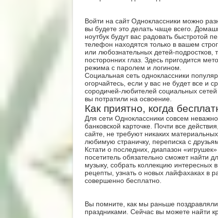
Войти на сайт Одноклассники можно разн
вы будете это делать чаще всего. Дом
ноутбук будут вас радовать быстротой п
телефон находятся только в вашем стро
или любознательных детей-подростков, т
посторонних глаз. Здесь пригодится ме
режима с паролем и логином.
Социальная сеть одноклассники популяр
огорчайтесь, если у вас не будет все и 
сородичей-любителей социальных сетей 
вы потратили на освоение.
Как приятно, когда бесплат
Для сети Одноклассники совсем неважно,
банковской карточке. Почти все действи
сайте, не требуют никаких материальных
любимую страничку, переписка с друзьям
Кстати о последних, диапазон «игрушек»
посетитель обязательно сможет найти д
музыку, собрать коллекцию интересных в
рецепты, узнать о новых лайфахаках в 
совершенно бесплатно.
Вы помните, как мы раньше поздравляли
праздниками. Сейчас вы можете найти к