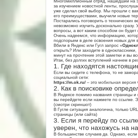
Многомиллионный отряд, нашедший на э
за изучением новостной ленты, прослуш
уже сделал свой выбор. Мы прошли с вам
его преимуществами, выучили новые те
Постарались поговорить о технических 
невозможно изучить досконально сразу. 
вопросы, а вот каким способом он будет 
Очень надеемся, что информацию, котор
подспорьем в деле освоения новых для 
Вбили в Яндекс или Гугл запрос «
Однокл
открыть? Или заходите в одноклассники, 
минут на прочтение этой заметки и вы в
Итак, без долгих вступлений начнем в ре
1. Где находятся настоящ
Если вы сидите с телефона, то не замор
социальной сети:
https://m.ok.ru/
– это
мобильная версия
2. Как в поисковике опреде
В Яндексе помимо названия страницы и к
вы перейдете если нажмете по ссылке. Э
(смотри скриншот)
В Гугле ситуация аналогична, только UR
страницы (или сайта)
3. Если я перейду по ссылк
уверен, что нахожусь на 
В большинстве случаев да. Однако, если