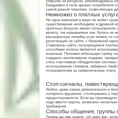
открытку на ресурсах, рекомендуемых на
Ежедневно в поле зрения потребителя п
самой разной тематики, позволяющие де
Немножко о платных услуг
Ни одна компания в мире не может сущес
существование необходимо и дружной ко
приятных бонусов, имеют пользователи
валюту, так называемые оки. Купить их
расширенную линейку услуг можно со с
регистрации на сайте, с банковской карт
Старожилы сайта, пользующиеся платны
способами оплаты являются использован
кошелька. Положив небольшую сумму на св
подарить эксклюзивные подарки, преврат
стать счастливым обладателем системы 
использование стикеров, забавных смай
пользователям за символическую плату.
Стоп-сигналы, повествующи
Любое, даже самое увлекательное и безо
потерпеть крушение, столкнувшись с пи
предосторожности. Если вы производите 
надо ввести пароль, возможно несколько
требования.
Способы общения, группы 
Теперь вы уже знаете, что ждет вас, есл