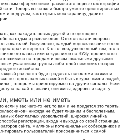
е стильным оформлением, разместите первые фотографии
й сети. Теперь вы четко и быстро умеете ориентироваться
ям и подругам, как открыть мою страницу, дарите
рии.
чать, как находить новых друзей и плодотворно
себе на отдых и развлечения. Ответов на эти вопросы
ользователей. Безусловно, каждый «одноклассник» волен
просторах интернета. Кто-то, воодушевленный тем, что в
еников его класса или сокурсников по ВУЗу, проникнется
злетевшимися по городам и весям школьными друзьями.
тивным участником группы любителей немецких овчарок
родного хозяйства.
 каждый раз лента будет радовать новостями из жизни
ссе не терять важных связей и быть в курсе жизни людей,
енился, теперь мы ориентируемся на другие сигналы: Если
оступа на сайте, значит, они живы, здоровы и сидят у
и, иметь или не иметь
о если у вас чего-то нет, то вам и не придется это терять.
оклассников» никогда не будет лишним и бесполезным.
гаемых бесплатных удовольствий, широкая линейка
способы
регистрации, входа и выхода со своей страницы,
раторов сайта, миллионы потенциальных собеседников и
агитировать пользователей присоединиться к самой