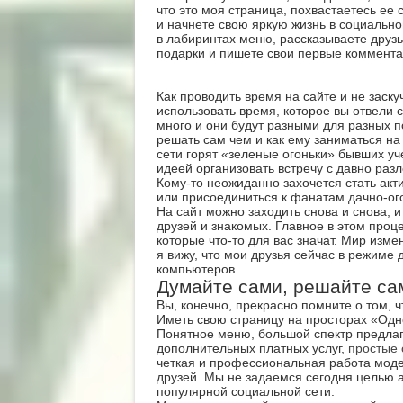
что это моя страница, похвастаетесь е
и начнете свою яркую жизнь в социально
в лабиринтах меню, рассказываете друзь
подарки и пишете свои первые коммента
Как проводить время на сайте и не заску
использовать время, которое вы отвели 
много и они будут разными для разных п
решать сам чем и как ему заниматься на 
сети горят «зеленые огоньки» бывших уч
идеей организовать встречу с давно ра
Кому-то неожиданно захочется стать ак
или присоединиться к фанатам дачно-ого
На сайт можно заходить снова и снова, и
друзей и знакомых. Главное в этом проце
которые что-то для вас значат. Мир изм
я вижу, что мои друзья сейчас в режиме д
компьютеров.
Думайте сами, решайте сам
Вы, конечно, прекрасно помните о том, чт
Иметь свою страницу на просторах «Одн
Понятное меню, большой спектр предла
дополнительных платных услуг,
простые 
четкая и профессиональная работа моде
друзей. Мы не задаемся сегодня целью 
популярной социальной сети.