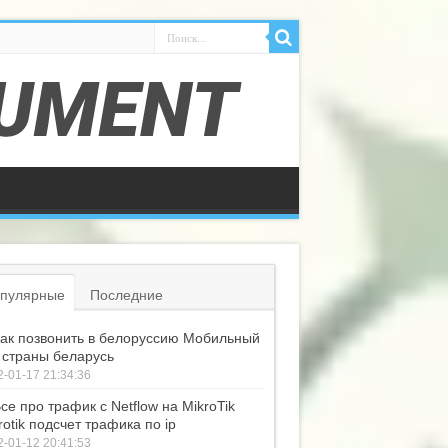
пулярные
Последние
ак позвонить в белоруссию Мобильный
 страны беларусь
-01-17 21:34:36
се про трафик с Netflow на MikroTik
rotik подсчет трафика по ip
-01-12 20:41:53