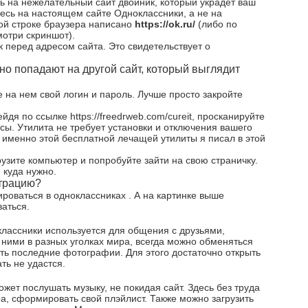
ь на нежелательный сайт двойник, который украдет ваш
тесь на настоящем сайте Одноклассники, а не на
ной строке браузера написано
https://ok.ru/
(либо по
смотри скриншот).
к перед адресом сайта. Это свидетельствует о
, но попадают на другой сайт, который выглядит
те на нем свой логин и пароль. Лучше просто закройте
ейдя по ссылке https://freedrweb.com/cureit, просканируйте
ы. Утилита не требует установки и отключения вашего
 именно этой бесплатной лечащей утилиты я писал в этой
грузите компьютер и попробуйте зайти на свою страничку.
 куда нужно.
страцию?
рироваться в одноклассниках . А на картинке выше
ваться.
классники используется для общения с друзьями,
ними в разных уголках мира, всегда можно обменяться
ть последние фотографии. Для этого достаточно открыть
ть не удастся.
жет послушать музыку, не покидая сайт. Здесь без труда
а, сформировать свой плэйлист. Также можно загрузить