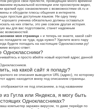
том ресурсе свои прелести, проводящий много времени
иванием музыкальной коллекции или просмотром видео,
и краткий курс ознакомления с возможностями ok.ru и
рмины и обсудили плюсы общения в интернете.
вещах простым доступным языком. Ни одну тему
У хорошего ученика обязательно должны оставаться
искать на них ответы, это уже совсем другая история.
ую мы для вас подготовили, станет надежным
вас возможностей.
ассники моя страница
» и теперь не знаете, какой сайт
но попадаете не туда, куда нужно? Уделите всего пару
сегда будете попадать на настоящие Одноклассники.ру!
жиме вопрос-ответ:
ие Одноклассники?
ачивайтесь и просто вбейте новый короткий адрес данной
Одноклассников.
лить, на какой сайт я попаду?
раткого ее описания выводится URL (адрес), по которому
тот адрес находится внизу под описанием страницы.
L отображается не под описанием, а под названием
е из Гугла или Яндекса, я могу быть
настоящих Одноклассниках?
 ваш компьютер заражен вирусом, то даже перейдя по