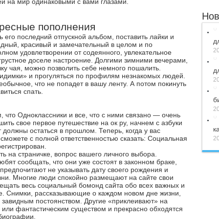
й на мир одинаковыми с вами глазами.
Нов
ересные пополнения
ь его последний отпускной альбом, поставить лайки и
д
идный, красивый и замечательный в целом и по
20
олном удовлетворении от содеянного, увлекательное
 грустное доселе настроение. Долгими зимними вечерами,
чку чая, можно позволить себе немного пошалить.
д
видимки» и прогуляться по профилям незнакомых людей.
20
еобычное, что не попадет в вашу ленту. А потом покинуть
виться спать.
б
20
, что Одноклассники и все, что с ними связано — очень
шить свое первое путешествие на ок ру, начнем с азбуки
к
 должны остаться в прошлом. Теперь, когда у вас
сможете с полной ответственностью сказать: Социальная
20
регистрирован.
ть на страничке, вопрос вашего личного выбора.
юбят сообщать, что они уже состоят в законном браке,
предпочитают не указывать дату своего рождения и
зни. Многие люди спокойно размещают на сайте свои
ещать весь социальный бомонд сайта обо всех важных и
бе. Снимки, рассказывающие о каждом новом дне жизни,
с завидным постоянством. Другие «приклеивают» на
м или фантастическим существом и прекрасно обходятся
 биографии.