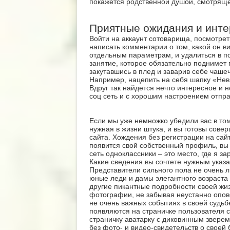
покажется родственной душой, смотряще
Приятные ожидания и инт
Войти на аккаунт сотоварища, посмотрет
написать комментарии о том, какой он в
отдельным параметрам, и удалиться в п
занятие, которое обязательно поднимет
закутавшись в плед и заварив себе чаше
Например, нацепить на себя шапку «Не
Вдруг так найдется нечто интересное и н
соц сеть и с хорошим настроением отпра
Если мы уже немножко убедили вас в том
нужная в жизни штука, и вы готовы совер
сайта. Хождения без регистрации на сайт
появится свой собственный профиль, вы 
сеть одноклассники – это место, где я за
Какие сведения вы сочтете нужным указа
Представители сильного пола не очень л
юные леди и дамы элегантного возраста 
другие пикантные подробности своей жи
фотографии, не забывая неустанно опов
не очень важных событиях в своей судь
появляются на страничке пользователя 
страничку аватарку с диковинным звере
без фото- и видео-свидетельств о своей