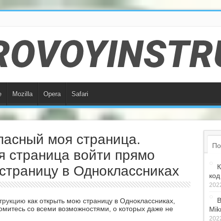
e
Mozilla
Opera
Safari
пасный моя страница.
По
я страница войти прямо
К
 страницу в Одноклассниках
код
2022
В
трукцию
как открыть мою страницу в Одноклассниках,
комитесь со всеми возможностями, о которых даже не
Mik
2022