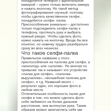
понадобится телефон с фронтальной
камерой – нужно только включить камеру
и нажать кнопочку. Но такой метод
фотографирования скучный, поэтому
чтобы сделать качественное селфи,
понадобится селфи- палка.
Приспособление уникально – достаточно
только подсоединить селфи-палку к
телефону, протянуть руку и выбрать
нужный ракурс. Чтобы сделать фото,
нужно нажать на кнопочку. Вроде бы все
понятно, но новичку трудно разобраться
сразу во всех нюансах.
Что такое селфи-палка
Правильное название у этого
приспособления не палочка для селфи, а
«монопод» или «штатив». Но многие по
привычке так и называют это устройство
«палка для селфи», «палочка-
выручалока», «волшебная палочка для
селфи», и т.д. Названий много –
результат один, это хорошее фото в
любом месте.
Отличительная особенность палки для
селфи в том, что можно сделать фото
себя любимого на более дальнем
расстоянии, чем вытянутая рука. Таким
образом можно запечатлеть себя где