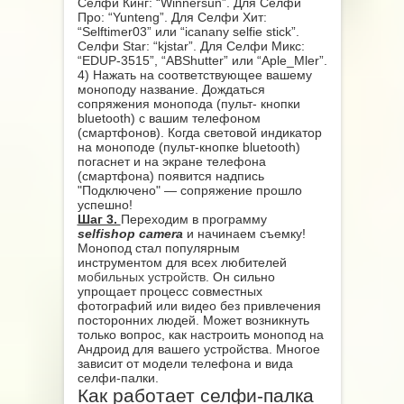
Селфи Кинг: “Winnersun”. Для Селфи
Про: “Yunteng”. Для Селфи Хит:
“Selftimer03” или “icanany selfie stick”.
Селфи Star: “kjstar”. Для Селфи Микс:
“EDUP-3515”, “ABShutter” или “Aple_Mler”.
4) Нажать на соответствующее вашему
моноподу название. Дождаться
сопряжения монопода (пульт- кнопки
bluetooth) с вашим телефоном
(смартфонов). Когда световой индикатор
на моноподе (пульт-кнопке bluetooth)
погаснет и на экране телефона
(смартфона) появится надпись
"Подключено" ― сопряжение прошло
успешно!
Шаг 3.
Переходим в программу
selfishop camera
и начинаем съемку!
Монопод стал популярным
инструментом для всех любителей
мобильных устройств
. Он сильно
упрощает процесс совместных
фотографий или видео без привлечения
посторонних людей. Может возникнуть
только вопрос, как настроить монопод на
Андроид для вашего устройства. Многое
зависит от модели телефона и вида
селфи-палки.
Как работает селфи-палка