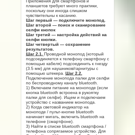
Приложения для смартфонов и
планшетов требуют много практики,
поскольку они иногда слишком
чувствительны к касанию.
Шаг первый ― подключите монопод.
Шаг второй ― поиск и сканирование
селфи кнопок
Шаг третий ― настройка действий на
селфи кнопки.
Шаг четвертый ― сохранение
результатов.
Шаг 2.1.
Проводной монопод (который
подсоединяется к телефону смартфону с
помощью кабеля) подсоединить к гнезду
(3.5 мм) для наушников/гарнитуры с
помощью штекера.
Шаг 2.2.
Подключение монопода палки для селфи
по беспроводному каналу bluetooth.
1) Включаем питание на моноподе (если
кнопка bluetooth встроена в рукоятку
палки для селфи). Ищем и подключаем
устройство с названием монопода.
2) Когда световой индикатор на
моноподе / пульт-кнопке bluetooth
начинает мигать, включить bluetooth на
телефоне (смартфоне).
3) Найти в списке bluetooth смартфона /
телефона сопрягаемое устройство. Для