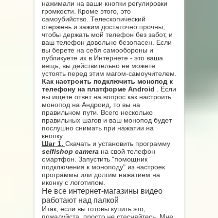
нажимали на ваши кнопки регулировки
громкости. Кроме этого, это
самоубийство. Телескопический
стержень и зажим достаточно прочны,
чтобы держать мой телефон без забот, и
ваш телефон довольно безопасен. Если
вы берете на себя самообороны и
публикуете их в Интернете - это ваша
вещь, вы действительно не можете
устоять перед этим магом-самоучителем.
Как настроить подключить монопод к
телефону на платформе Android
. Если
вы ищете ответ на вопрос как настроить
монопод на Андроид, то вы на
правильном пути. Всего несколько
правильных шагов и ваш монопод будет
послушно снимать при нажатии на
кнопку.
Шаг 1.
Скачать и установить программу
selfishop camera
на свой телефон
смартфон. Запустить "помощник
подключения к моноподу" из настроек
программы или долгим нажатием на
иконку с логотипом.
Не все интернет-магазины видео
работают над палкой
Итак, если вы готовы купить это,
пожалуйста, просто не стесняйтесь. Мне