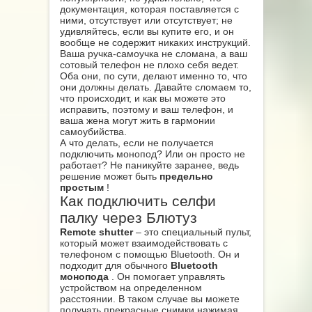
документация, которая поставляется с
ними, отсутствует или отсутствует; не
удивляйтесь, если вы купите его, и он
вообще не содержит никаких инструкций.
Ваша ручка-самоучка не сломана, а ваш
сотовый телефон не плохо себя ведет.
Оба они, по сути, делают именно то, что
они должны делать. Давайте сломаем то,
что происходит, и как вы можете это
исправить, поэтому и ваш телефон, и
ваша жена могут жить в гармонии
самоубийства.
А что делать, если не получается
подключить монопод? Или он просто не
работает? Не паникуйте заранее, ведь
решение может быть
предельно
простым
!
Как подключить селфи
палку через Блютуз
Remote shutter
– это специальный пульт,
который может взаимодействовать с
телефоном с помощью Bluetooth. Он и
подходит для обычного
Bluetooth
монопода
. Он помогает управлять
устройством на определенном
расстоянии. В таком случае вы можете
получать прекрасные снимки нажимая