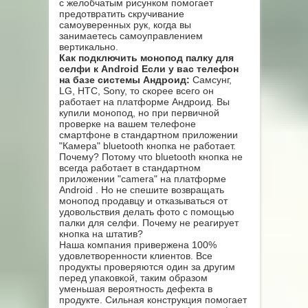
с желобчатым рисунком помогает
предотвратить скручивание
самоуверенных рук, когда вы
занимаетесь самоуправлением
вертикально.
Как подключить монопод палку для
селфи к Android Если у вас телефон
на базе системы Андроид:
Cамсунг,
LG, HTC, Sony, то скорее всего он
работает на платформе Андроид. Вы
купили монопод, но при первичной
проверке на вашем телефоне
смартфоне в стандартном приложении
"Камера" bluetooth кнопка не работает.
Почему? Потому что bluetooth кнопка не
всегда работает в стандартном
приложении "camera" на платформе
Android . Но не спешите возвращать
монопод продавцу и отказываться от
удовольствия делать фото с помощью
палки для селфи. Почему не реагирует
кнопка на штатив?
Наша компания привержена 100%
удовлетворенности клиентов. Все
продукты проверяются один за другим
перед упаковкой, таким образом
уменьшая вероятность дефекта в
продукте. Сильная конструкция помогает