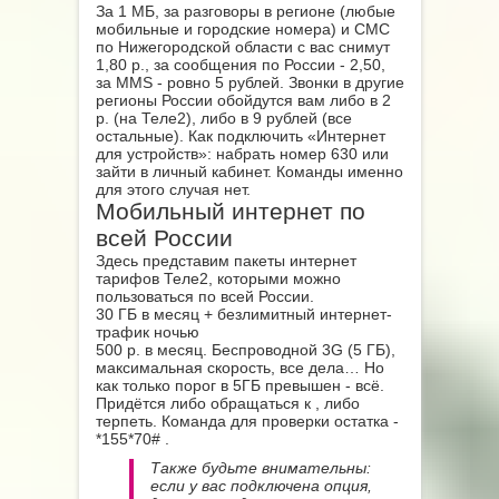
За 1 МБ, за разговоры в регионе (любые
мобильные и городские номера) и СМС
по Нижегородской области с вас снимут
1,80 р., за сообщения по России - 2,50,
за MMS - ровно 5 рублей. Звонки в другие
регионы России обойдутся вам либо в 2
р. (на Теле2), либо в 9 рублей (все
остальные). Как подключить «Интернет
для устройств»: набрать номер 630
или
зайти в личный кабинет. Команды именно
для этого случая нет.
Мобильный интернет по
всей России
Здесь представим пакеты интернет
тарифов Теле2, которыми можно
пользоваться по всей России.
30 ГБ в месяц + безлимитный интернет-
трафик ночью
500 р. в месяц. Беспроводной 3G (5 ГБ),
максимальная скорость, все дела… Но
как только порог в 5ГБ превышен - всё.
Придётся либо обращаться к , либо
терпеть. Команда для проверки остатка -
*155*70#
.
Также будьте внимательны:
если у вас подключена опция,