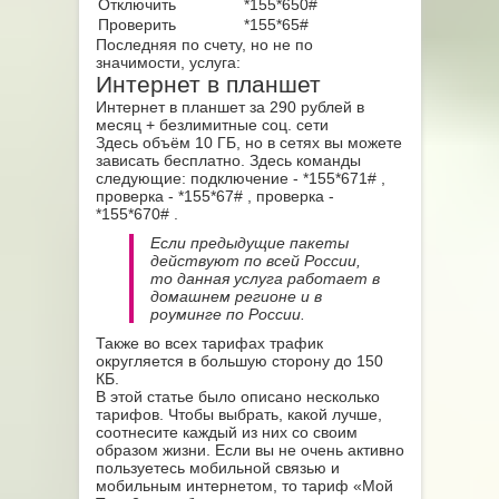
Отключить
*155*650#
Проверить
*155*65#
Последняя по счету, но не по
значимости, услуга:
Интернет в планшет
Интернет в планшет за 290 рублей в
месяц + безлимитные соц. сети
Здесь объём 10 ГБ, но в сетях вы можете
зависать бесплатно. Здесь команды
следующие: подключение - *155*671#
,
проверка - *155*67#
, проверка -
*155*670#
.
Если предыдущие пакеты
действуют по всей России,
то данная услуга работает в
домашнем регионе и в
роуминге по России.
Также во всех тарифах трафик
округляется в большую сторону до 150
КБ.
В этой статье было описано несколько
тарифов. Чтобы выбрать, какой лучше,
соотнесите каждый из них со своим
образом жизни. Если вы не очень активно
пользуетесь мобильной связью и
мобильным интернетом, то тариф «Мой