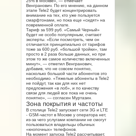
25% в Москве», — отмечает
Венгранович. По его мнению, на данном
этапе Tele2 будет концентрировать
внимание на тех, кто уже пользуется
смарфтонами, но пока еще «сидят» на
повременной оплате.
Тариф за 599 руб. «Самый Черный»
будет не особо популярным, считают
эксперты. «Если посмотреть, чем он
отличается принципиально от тарифов
тоже за 600 руб. «большой тройки», там
просто в 2 раза больше данных, но при
этом то же самое количество включенных
минут», — отметил Венгранович,
добавив, что не совсем понятно,
насколько большой части абонентов это
необходимо. «Тяжелые абоненты в Tele2
не пойдут, так как для них нет
предложения «в лоб», и по качеству
связи для людей все пока не очень
понятно», — согласен Муртазин.
Зона покрытия и частоты
В столице Tele2 запускает сети 3G и LTE
- GSM-частот в Москве у оператора нет,
из-за чего услугами компании не смогут
пользоваться владельцы обычных
«кнопочных» телефонов.
На момент запуска Tele2 рассчитывает,