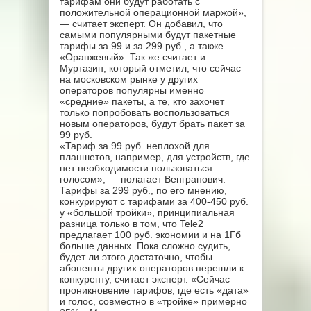
тарифам они будут работать с
положительной операционной маржой»,
— считает эксперт. Он добавил, что
самыми популярными будут пакетные
тарифы за 99 и за 299 руб., а также
«Оранжевый». Так же считает и
Муртазин, который отметил, что сейчас
на московском рынке у других
операторов популярны именно
«средние» пакеты, а те, кто захочет
только попробовать воспользоваться
новым операторов, будут брать пакет за
99 руб.
«Тариф за 99 руб. неплохой для
планшетов, например, для устройств, где
нет необходимости пользоваться
голосом», — полагает Венгранович.
Тарифы за 299 руб., по его мнению,
конкурируют с тарифами за 400-450 руб.
у «большой тройки», принципиальная
разница только в том, что Tele2
предлагает 100 руб. экономии и на 1Гб
больше данных. Пока сложно судить,
будет ли этого достаточно, чтобы
абоненты других операторов перешли к
конкуренту, считает эксперт. «Сейчас
проникновение тарифов, где есть «дата»
и голос, совместно в «тройке» примерно