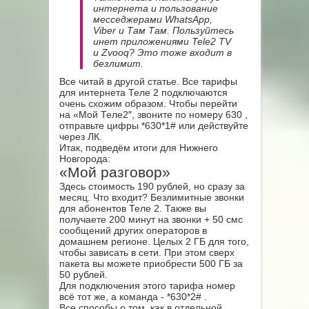
интернета и пользование
месседжерами WhatsApp,
Viber и Там Там. Пользуйтесь
инет приложениями Tele2 TV
и Zvooq? Это тоже входит в
безлимит.
Все читай в другой статье. Все тарифы
для интернета Теле 2 подключаются
очень схожим образом. Чтобы перейти
на «Мой Теле2″, звоните по номеру 630
,
отправьте цифры *630*1#
или действуйте
через ЛК.
Итак, подведём итоги для Нижнего
Новгорода:
«Мой разговор»
Здесь стоимость 190 рублей, но сразу за
месяц. Что входит? Безлимитные звонки
для абонентов Теле 2. Также вы
получаете 200 минут на звонки + 50 смс
сообщений других операторов в
домашнем регионе. Целых 2 ГБ для того,
чтобы зависать в сети. При этом сверх
пакета вы можете приобрести 500 ГБ за
50 рублей.
Для подключения этого тарифа номер
всё тот же, а команда - *630*2#
.
Все способы о том, как в отдельной