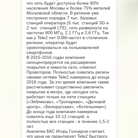
что сеть будет доступна более 90%
населения Москвы и более 75% жителей
Московской области. В регионе уже
построено порядка 7 тыс. базовых
станций оператора (5 тыс. станций 3G и
2 тыс. станций LTE), сеть развернута на
частотах 800 МГц, 2,1 ГГц и 2,6 ГГц. Так
как у Tele2 нет GSM-частот в столичном
регионе, оператор будет
ориентироваться на пользователей
смартфонов.
В 2015-2016 годах компания
сконцентрируется на расширении
покрытия и емкости сети, отметил
Провоторов. Полностью охватить регион
своими сетями Tele2 намерена до конца
2016 года. За это время компания также
рассчитывает существенно увеличить
покрытие в метро, где сегодня сеть
работает только на пяти станциях
(«Зябликово», «Тропарево», «Деловой
центр», «Белорусская», «Котельники»).
До конца года компания намерена
охватить еще 10-12 станций, а
полностью все станции - в течение 1,5-2
лет.
Аналитик БКС Игорь Гончаров считает,
что цена не гарантирует Tele2 быстрого