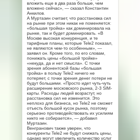
вложить еще в два раза больше, чем
вложено сейчас», — сказал Константин
Анкилов.
А Муртазин считает, что расстановка сил
на рынке при этом никак не поменяется:
«большая тройка» как доминировала на
рынке, так и будет доминировать. «В
Москве высокая конкуренция, и те
тарифные планы, которые Tele2 показал,
не являются чем-то особенным», —
заявил он. Кроме того, по его словам,
понижать цены «большой тройке»
«некуда, да и нет смысла». С точки
зрения абонентской базы «большая
тройка» в пользу Tele2 ничего не
потеряет, с точки зрения денег потери не
будут большими. «Просто идет чуть-чуть
расширение московского рынка, 2-3 SIM-
карты. Расходы людей возрастут, но
расстановка сил не изменится. Это
неплохо для бизнеса, но Tele2 не сможет
отъесть большой кусок рынка, поэтому
серьезно противодействовать их усилиям
никто не собирается», — добавил
Муртазин.
Венгранович также уверен, что
конкуренты Tele2 не будут снижать цены,
однако могут увеличить количество услуг