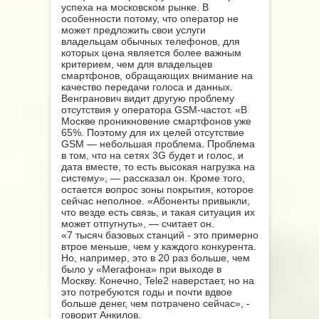
успеха на московском рынке. В
особенности потому, что оператор не
может предложить свои услуги
владельцам обычных телефонов, для
которых цена является более важным
критерием, чем для владельцев
смартфонов, обращающих внимание на
качество передачи голоса и данных.
Венгранович видит другую проблему
отсутствия у оператора GSM-частот. «В
Москве проникновение смартфонов уже
65%. Поэтому для их целей отсутствие
GSM — небольшая проблема. Проблема
в том, что на сетях 3G будет и голос, и
дата вместе, то есть высокая нагрузка на
систему», — рассказал он. Кроме того,
остается вопрос зоны покрытия, которое
сейчас неполное. «Абоненты привыкли,
что везде есть связь, и такая ситуация их
может отпугнуть», — считает он.
«7 тысяч базовых станций - это примерно
втрое меньше, чем у каждого конкурента.
Но, например, это в 20 раз больше, чем
было у «Мегафона» при выходе в
Москву. Конечно, Tele2 наверстает, но на
это потребуются годы и почти вдвое
больше денег, чем потрачено сейчас», -
говорит Анкилов.