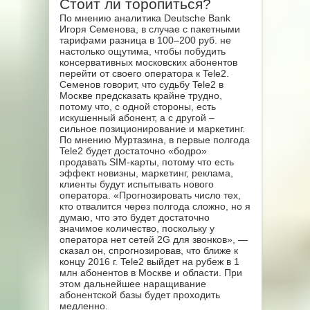
Стоит ли торопиться?
По мнению аналитика Deutsche Bank
Игоря Семенова, в случае с пакетными
тарифами разница в 100–200 руб. не
настолько ощутима, чтобы побудить
консервативных московских абонентов
перейти от своего оператора к Tele2.
Семенов говорит, что судьбу Tele2 в
Москве предсказать крайне трудно,
потому что, с одной стороны, есть
искушенный абонент, а с другой –
сильное позиционирование и маркетинг.
По мнению Муртазина, в первые полгода
Tele2 будет достаточно «бодро»
продавать SIM-карты, потому что есть
эффект новизны, маркетинг, реклама,
клиенты будут испытывать нового
оператора. «Прогнозировать число тех,
кто отвалится через полгода сложно, но я
думаю, что это будет достаточно
значимое количество, поскольку у
оператора нет сетей 2G для звонков», —
сказал он, спрогнозировав, что ближе к
концу 2016 г. Tele2 выйдет на рубеж в 1
млн абонентов в Москве и области. При
этом дальнейшее наращивание
абонентской базы будет проходить
медленно.