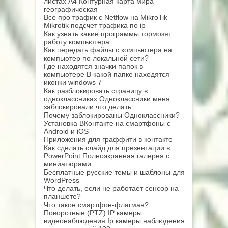
листах А4 Контурная карта мира
географическая
Все про трафик с Netflow на MikroTik
Mikrotik подсчет трафика по ip
Как узнать какие программы тормозят
работу компьютера
Как передать файлы с компьютера на
компьютер по локальной сети?
Где находятся значки папок в
компьютере В какой папке находятся
иконки windows 7
Как разблокировать страницу в
одноклассниках Одноклассники меня
заблокировали что делать
Почему заблокированы Одноклассники?
Установка ВКонтакте на смартфоны с
Android и iOS
Приложения для граффити в контакте
Как сделать слайд для презентации в
PowerPoint Полноэкранная галерея с
миниатюрами
Бесплатные русские темы и шаблоны для
WordPress
Что делать, если не работает сенсор на
планшете?
Что такое смартфон-флагман?
Поворотные (PTZ) IP камеры
видеонаблюдения Ip камеры наблюдения