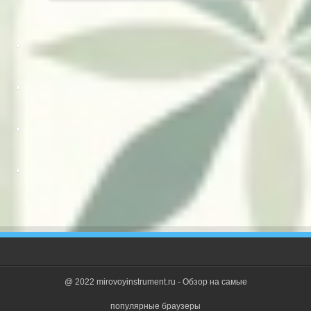
Выбор редакции
Альтернативные клавиатуры для iPhone Настройка
клавиатуры айфон 5s
18.11.2021
Какое разрешение экрана у айфона Какое разрешение
экрана на iphone 6
18.11.2021
Гб, Мб, Кб - это единицы измерения информации, а чем
они друг от друга отличаются?
13.11.2021
Составление семантического ядра Как правильно
подобрать семантическое ядро
13.11.2021
@ 2022 mirovoyinstrument.ru - Обзор на самые
популярные браузеры