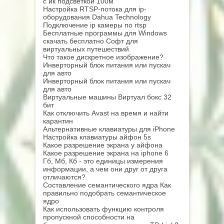
с ик подсветкой 100м
Настройка RTSP-потока для ip-
оборудования Dahua Technology
Подключение ip камеры по rtsp
Бесплатные программы для Windows
скачать бесплатно Софт для
виртуальных путешествий
Что такое дискретное изображение?
Инверторный блок питания или пускач
для авто
Инверторный блок питания или пускач
для авто
Виртуальные машины Виртуал бокс 32
бит
Как отключить Avast на время и найти
карантин
Альтернативные клавиатуры для iPhone
Настройка клавиатуры айфон 5s
Какое разрешение экрана у айфона
Какое разрешение экрана на iphone 6
Гб, Мб, Кб - это единицы измерения
информации, а чем они друг от друга
отличаются?
Составление семантического ядра Как
правильно подобрать семантическое
ядро
Как использовать функцию контроля
пропускной способности на