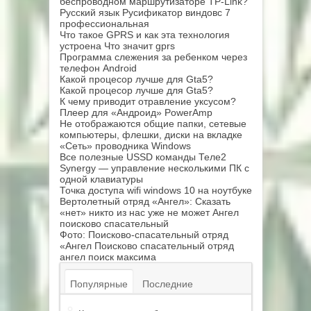
беспроводном маршрутизаторе TP-Link?
Русский язык Русификатор виндовс 7
профессиональная
Что такое GPRS и как эта технология
устроена Что значит gprs
Программа слежения за ребенком через
телефон Android
Какой процесор лучше для Gta5?
Какой процесор лучше для Gta5?
К чему приводит отравление уксусом?
Плеер для «Андроид» PowerAmp
Не отображаются общие папки, сетевые
компьютеры, флешки, диски на вкладке
«Сеть» проводника Windows
Все полезные USSD команды Теле2
Synergy — управление несколькими ПК с
одной клавиатуры
Точка доступа wifi windows 10 на ноутбуке
Вертолетный отряд «Ангел»: Сказать
«нет» никто из нас уже не может Ангел
поисково спасательный
Фото: Поисково-спасательный отряд
«Ангел Поисково спасательный отряд
ангел поиск максима
Популярные
Последние