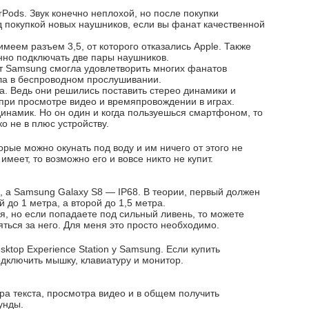
Pods. Звук конечно неплохой, но после покупки
 покупкой новых наушников, если вы фанат качественной
имеем разъем 3,5, от которого отказались Apple. Также
енно подключать две пары наушников.
тут Samsung смогла удовлетворить многих фанатов
а в беспроводном прослушивании.
а. Ведь они решились поставить стерео динамики и
 при просмотре видео и времяпровождении в играх.
динамик. Но он один и когда пользуешься смартфоном, то
о не в плюс устройству.
рые можно окунать под воду и им ничего от этого не
имеет, то возможно его и вовсе никто не купит.
7, а Samsung Galaxy S8 — IP68. В теории, первый должен
 до 1 метра, а второй до 1,5 метра.
, но если попадаете под сильный ливень, то можете
яться за него. Для меня это просто необходимо.
ktop Experience Station у Samsung. Если купить
дключить мышку, клавиатуру и монитор.
а текста, просмотра видео и в общем получить
унды.