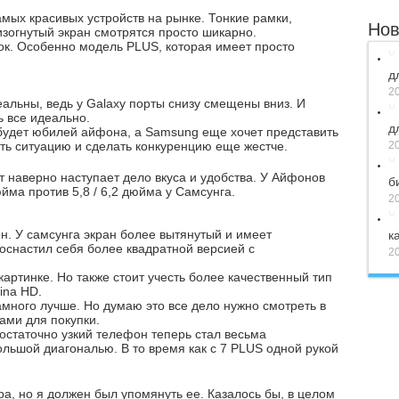
мых красивых устройств на рынке. Тонкие рамки,
Нов
изогнутый экран смотрятся просто шикарно.
нок. Особенно модель PLUS, которая имеет просто
д
20
еальны, ведь у Galaxy порты снизу смещены вниз. И
ь все идеально.
д
e будет юбилей айфона, а Samsung еще хочет представить
ть ситуацию и сделать конкуренцию еще жестче.
20
тут наверно наступает дело вкуса и удобства. У Айфонов
б
йма против 5,8 / 6,2 дюйма у Самсунга.
20
. У самсунга экран более вытянутый и имеет
к
 оснастил себя более квадратной версией с
20
артинке. Но также стоит учесть более качественный тип
ina HD.
амного лучше. Но думаю это все дело нужно смотреть в
ами для покупки.
остаточно узкий телефон теперь стал весьма
льшой диагональю. В то время как с 7 PLUS одной рукой
ра, но я должен был упомянуть ее. Казалось бы, в целом