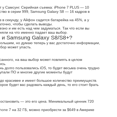
 у Самсунг. Серийная съемка: iPhone 7 PLUS — 10
ство в серии 999, Samsung Galaxy S8 — 16 кадров в
в в секунду, у Айфон садится батарейка на 45%, а у
аточно, чтобы сделать выводы.
езно и им есть над чем задуматься. Так что если вы
няли на что именно падает ваш выбор.
S и Samsung Galaxy S8/S8+?
большим, но думаю теперь у вас достаточно информации,
ыбор может упасть.
исанного, на ваш выбор может повлиять в целом
ись.
нь долго пользовались iOS, то будет весьма очень трудно
купали ПО и многие другие моменты будут
аздо красивее и имеет большое количество преимуществ.
орое будет вас радовать каждый день, то его стоит брать
 остановить — это его цена. Минимальный ценник 720
hone
7 на 32 ГБ, можно приобрести за $649 в Америке