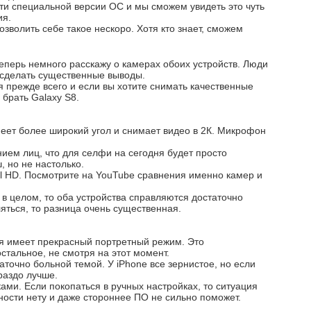
ти специальной версии ОС и мы сможем увидеть это чуть
ия.
зволить себе такое нескоро. Хотя кто знает, сможем
еперь немного расскажу о камерах обоих устройств. Люди
 сделать существенные выводы.
 прежде всего и если вы хотите снимать качественные
 брать Galaxy S8.
еет более широкий угол и снимает видео в 2К. Микрофон
ием лиц, что для селфи на сегодня будет просто
, но не настолько.
ll HD. Посмотрите на YouTube сравнения именно камер и
 в целом, то оба устройства справляются достаточно
ляться, то разница очень существенная.
ая имеет прекрасный портретный режим. Это
стальное, не смотря на этот момент.
аточно больной темой. У iPhone все зернистое, но если
раздо лучше.
ами. Если покопаться в ручных настройках, то ситуация
ности нету и даже стороннее ПО не сильно поможет.