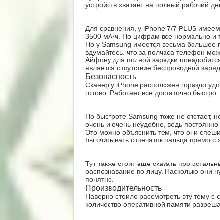
устройств хватает на полный рабочий де
Для сравнения, у iPhone 7/7 PLUS имеем 
3500 мА·ч. По цифрам все нормально и т
Но у Samsung имеется весьма большое п
вдумайтесь, что за полчаса телефон мож
Айфону для полной зарядки понадобится
является отсутствие беспроводной заряд
Безопасность
Сканер у iPhone расположен гораздо уд
готово. Работает все достаточно быстро.
По быстроте Samsung тоже не отстает, н
очень и очень неудобно, ведь постоянн
Это можно объяснить тем, что они спеши
бы считывать отпечаток пальца прямо с э
Тут также стоит еще сказать про остальн
распознавание по лицу. Насколько они н
понятно.
Производительность
Наверно стоило рассмотреть эту тему с 
количество оперативной памяти разрешаю