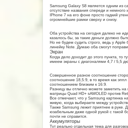
Samsung Galaxy S8 является одним из са
отсутствие названия спереди и немного 
IPhone 7 на его фоне просто гадкий уте
огромнейшие рамки сверху и снизу.
Оба устройства на сегодня далеко не ид
казалось бы, за такие деньги должно быт
Но не будем судить строго, ведь у Appl
линейку Note. Думаю оба смогут поправи
Экран
Когда дело доходит до этого пункта, то 
имеем экраны с диагоналями 4,7 / 5,5 дю
Совершенное разное соотношение сторон
соотношение 18,5:9, в то время как эппл
соотношением близким к 16:9.
Разницу вы отлично можете заметить на к
матрицы Quad HD+ sAMOLED против Ret
Все отмечают, что у Samsung картинка н
живую, когда выбираете между устройств
Также Samsung лежит приятнее в руке. Д
юзабельным даже одной рукой с такой бо
почти не справится.
Аккумуляторы
Тут реально отдельная тема для разгово