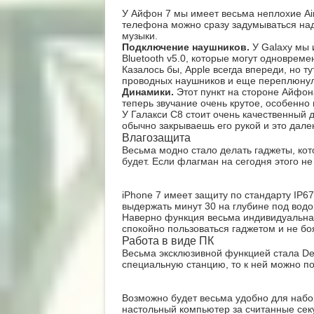
У Айфон 7 мы имеет весьма неплохие Air
телефона можно сразу задумываться над
музыки.
Подключение наушников.
У Galaxy мы 
Bluetooth v5.0, которые могут одноврем
Казалось бы, Apple всегда впереди, но 
проводных наушников и еще переплюнул
Динамики.
Этот пункт на стороне Айфон
теперь звучание очень крутое, особенно
У Галакси С8 стоит очень качественный 
обычно закрываешь его рукой и это далек
Влагозащита
Весьма модно стало делать гаджеты, кото
будет. Если флагман на сегодня этого не 
iPhone 7 имеет защиту по стандарту IP6
выдержать минут 30 на глубине под водой
Наверно функция весьма индивидуальная
спокойно пользоваться гаджетом и не бо
Работа в виде ПК
Весьма эксклюзивной функцией стала Des
специальную станцию, то к ней можно по
Возможно будет весьма удобно для набор
настольный компьютер за считанные сек