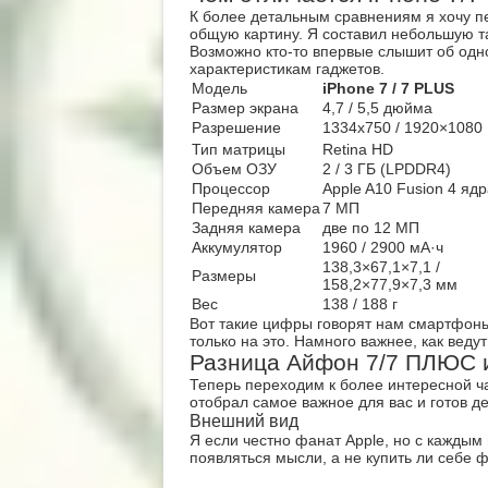
К более детальным сравнениям я хочу пе
общую картину. Я составил небольшую т
Возможно кто-то впервые слышит об одно
характеристикам гаджетов.
Модель
iPhone 7 / 7 PLUS
Размер экрана
4,7 / 5,5 дюйма
Разрешение
1334х750 / 1920×1080
Тип матрицы
Retina HD
Объем ОЗУ
2 / 3 ГБ (LPDDR4)
Процессор
Apple A10 Fusion 4 ядр
Передняя камера
7 МП
Задняя камера
две по 12 МП
Аккумулятор
1960 / 2900 мА·ч
138,3×67,1×7,1 /
Размеры
158,2×77,9×7,3 мм
Вес
138 / 188 г
Вот такие цифры говорят нам смартфоны 
только на это. Намного важнее, как веду
Разница Айфон 7/7 ПЛЮС и
Теперь переходим к более интересной час
отобрал самое важное для вас и готов 
Внешний вид
Я если честно фанат Apple, но с кажды
появляться мысли, а не купить ли себе 