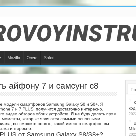
e
Mozilla
Opera
Safari
ь айфону 7 и самсунг с8
По
К
вые модели смартфонов
Samsung Galaxy
S8 и S8+. Я
код
Phone 7 и 7 PLUS, получится достаточно интересно.
о видео обзоров обоих устройств. Я не буду делать прям
2022
те моменты, которые являются самыми основными.
В
ериала, вы сможете понять, какой именно смартфон вы
сьма интересно.
Mik
 PLUS от Samsung Galaxy S8/S8+?
2022