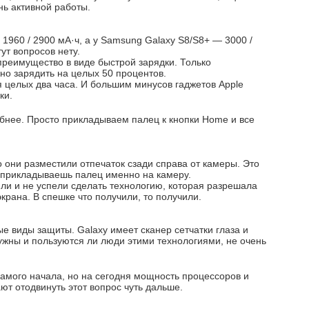
нь активной работы.
1960 / 2900 мА·ч, а у Samsung Galaxy S8/S8+ — 3000 /
ут вопросов нету.
реимущество в виде быстрой зарядки. Только
но зарядить на целых 50 процентов.
 целых два часа. И большим минусов гаджетов Apple
ки.
обнее. Просто прикладываем палец к кнопки Home и все
о они разместили отпечаток сзади справа от камеры. Это
о прикладываешь палец именно на камеру.
ли и не успели сделать технологию, которая разрешала
крана. В спешке что получили, то получили.
ые виды защиты. Galaxy имеет сканер сетчатки глаза и
ужны и пользуются ли люди этими технологиями, не очень
самого начала, но на сегодня мощность процессоров и
т отодвинуть этот вопрос чуть дальше.