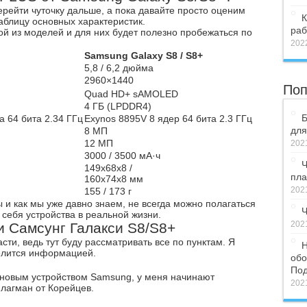
рейти чуточку дальше, а пока давайте просто оценим
К
аблицу основных характеристик.
раб
й из моделей и для них будет полезно пробежаться по
2022
Samsung Galaxy S8 / S8+
5,8 / 6,2 дюйма
2960×1440
Поп
Quad HD+ sAMOLED
4 ГБ (LPDDR4)
Б
а 64 бита 2.34 ГГц
Exynos 8895V 8 ядер 64 бита 2.3 ГГц
для
8 МП
12 МП
2021
3000 / 3500 мА·ч
Ч
149х68х8 /
пла
160х74х8 мм
2021
155 / 173 г
и как мы уже давно знаем, не всегда можно полагаться
Ч
т себя устройства в реальной жизни.
2021
 Самсунг Галакси S8/S8+
ти, ведь тут буду рассматривать все по пунктам. Я
Н
делится информацией.
обо
Под
м новым устройством Samsung, у меня начинают
2021
флагман от Корейцев.