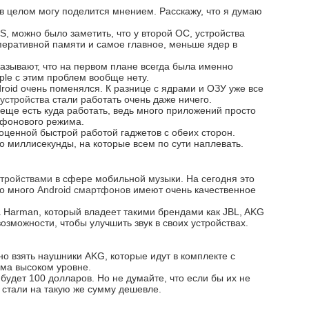
 в целом могу поделится мнением. Расскажу, что я думаю
OS, можно было заметить, что у второй ОС, устройства
еративной памяти и самое главное, меньше ядер в
казывают, что на первом плане всегда была именно
ple с этим проблем вообще нету.
oid очень поменялся. К разнице с ядрами и ОЗУ уже все
 устройства
стали работать очень даже ничего.
 еще есть куда работать, ведь много приложений просто
 фонового режима.
оценной быстрой работой гаджетов с обеих сторон.
о миллисекунды, на которые всем по сути наплевать.
тройствами
в сфере мобильной музыки. На сегодня это
то много
Android смартфонов
имеют очень качественное
 Harman, который владеет такими брендами как JBL, AKG
возможности, чтобы улучшить звук в своих устройствах.
о взять наушники AKG, которые идут в комплекте с
ьма высоком уровне.
 будет 100 долларов. Но не думайте, что если бы их не
 стали на такую же сумму дешевле.