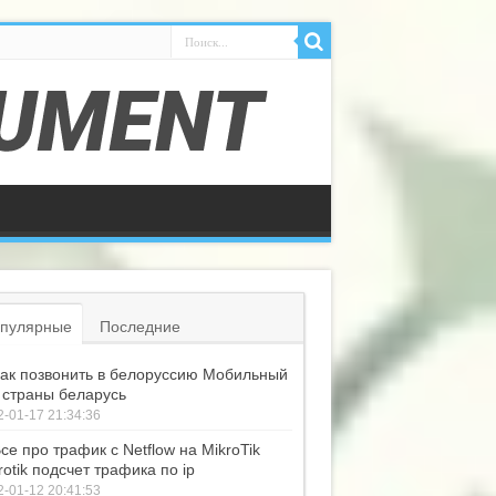
пулярные
Последние
ак позвонить в белоруссию Мобильный
 страны беларусь
-01-17 21:34:36
се про трафик с Netflow на MikroTik
rotik подсчет трафика по ip
-01-12 20:41:53