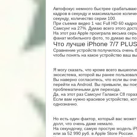
Автофокус немного быстрее срабатывают
кадров в секунду и максимальное количе
секунду, количество серии 100.
При съемке видео 1 час Full HD 60 кадро
Самсунг на 27%. Думаю всего этого дост
На этот раз Apple проиграла весьма серь
фанат мобильного фото, то думаю вы по
Что лучше iPhone 7/7 PLU
Сравнение устройств получилось очень 
чтобы понять на какое устройство ваш в
Я могу сказать, что кроме всего вышеоп
экосистема, которой вы ранее пользовал
Вы наверно согласитесь, что если вы оче
перейти на Android. Вы привыкли, вы по
проблематичными для перехода.
Да, на этот раз Самсунг Галакси С8 гор
Если вам нужно красивое устройство, кот
однозначно.
Но есть один фактор, который вас может
долл, что очень даже немало.
На секундочку, самую простую
модель iP
или за 52 990 pyб. в Apple Store России.