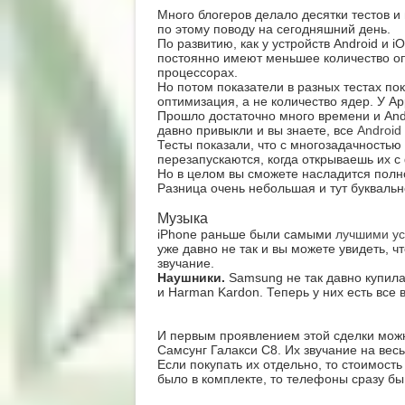
Много блогеров делало десятки тестов и
по этому поводу на сегодняшний день.
По развитию, как у устройств Android и i
постоянно имеют меньшее количество оп
процессорах.
Но потом показатели в разных тестах по
оптимизация, а не количество ядер. У Ap
Прошло достаточно много времени и Andr
давно привыкли и вы знаете, все
Android
Тесты показали, что с многозадачностью
перезапускаются, когда открываешь их с
Но в целом вы сможете насладится полн
Разница очень небольшая и тут буквальн
Музыка
iPhone раньше были самыми
лучшими ус
уже давно не так и вы можете увидеть, ч
звучание.
Наушники.
Samsung не так давно купила
и Harman Kardon. Теперь у них есть все 
И первым проявлением этой сделки можн
Самсунг Галакси С8. Их звучание на вес
Если покупать их отдельно, то стоимость
было в комплекте, то телефоны сразу бы