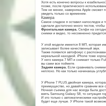
Хотя есть конечно вопросы к юзабельнос
позже, после практического использован
Тем не менее, наверняка Apple сможет по
увидеть только со временем.
Камера
Самое сладкое я оставил напоследок и т
сделали достаточно много тестов, чтобы
Фронтальная камера.
Селфи на сегодня
снимки и видео, то несомненно придется
У этой модели имеется 8 МП, которая им
записывает более качественный звук.
Также появился автофокус с распознаван
нереальной находкой. iPhone тоже хорош
У него камера 7 МП и снимает только Fu
вы сами все поймете.
Задняя камера.
Если сравнивать снимки
неплохо. Но как только начинаешь углуб
У iPhone 7 PLUS двойная камера, котор
преимущество, но давайте сравним все о
Ночная съемка для нас всегда была дост
взять Samsung Galaxy S8, то ситуация го
И это только с автоматическими настройк
будет еще лучше. У iPhone такой возмож